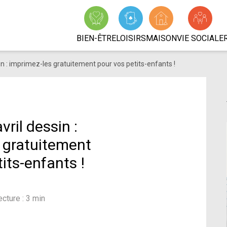
BIEN-ÊTRE
LOISIRS
MAISON
VIE SOCIALE
in : imprimez-les gratuitement pour vos petits-enfants !
vril dessin :
 gratuitement
its-enfants !
cture : 3 min