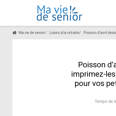
Ma vie de senior
/
Loisirs à la retraite
/
Poisson d’avril dess
Poisson d’a
imprimez-les
pour vos pet
Temps de le