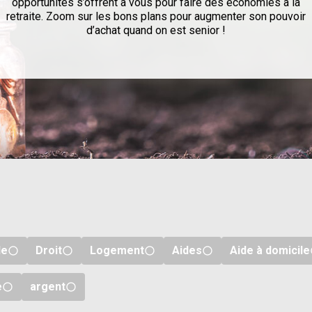
opportunités s’offrent à vous pour faire des économies à la
retraite. Zoom sur les bons plans pour augmenter son pouvoir
d’achat quand on est senior !
le
Droit
Logement
Aides
Aide à domicile
e
argent