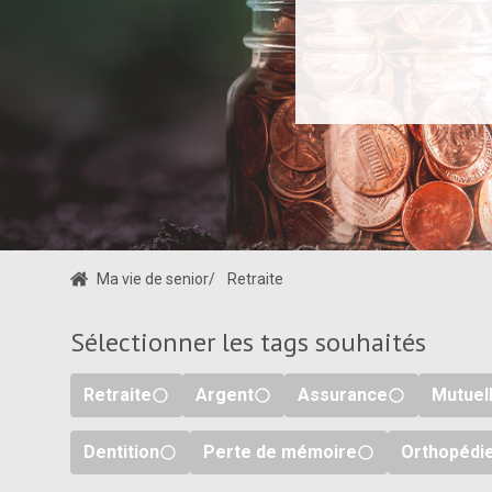
Ma vie de senior
/
Retraite
Sélectionner les tags souhaités
Retraite
Argent
Assurance
Mutuel
Dentition
Perte de mémoire
Orthopédi