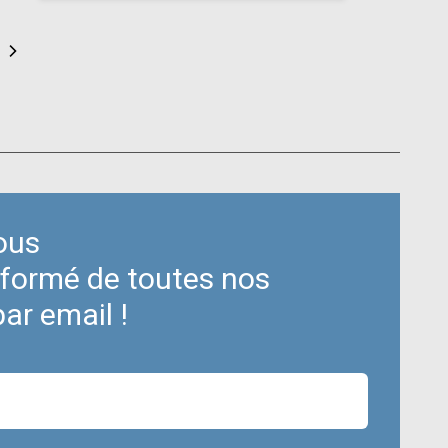
ous
nformé de toutes nos
par email !