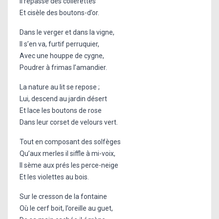
II repasse des collerettes
Et cisèle des boutons-d’or.
Dans le verger et dans la vigne,
II s’en va, furtif perruquier,
Avec une houppe de cygne,
Poudrer à frimas l’amandier.
La nature au lit se repose ;
Lui, descend au jardin désert
Et lace les boutons de rose
Dans leur corset de velours vert.
Tout en composant des solfèges
Qu’aux merles il siffle à mi-voix,
II sème aux prés les perce-neige
Et les violettes au bois.
Sur le cresson de la fontaine
Où le cerf boit, l’oreille au guet,