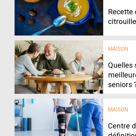
Recette 
citrouill
MAISON
Quelles 
meilleur
seniors 
MAISON
Centre d
définitio