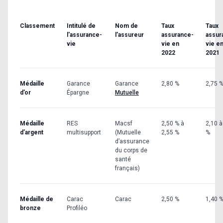
Classement
Intitulé de
Nom de
Taux
Taux
l'assurance-
l’assureur
assurance-
assur
vie
vie en
vie e
2022
2021
Médaille
Garance
Garance
2,80 %
2,75 
d’or
Épargne
Mutuelle
Médaille
RES
Macsf
2,50 % à
2,10 à
d’argent
multisupport
(Mutuelle
2,55 %
%
d’assurance
du corps de
santé
français)
Médaille de
Carac
Carac
2,50 %
1,40 
bronze
Profiléo