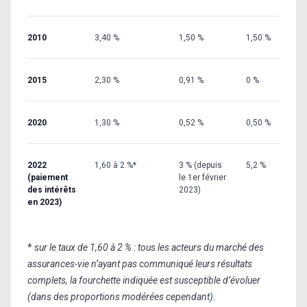
2010
3,40 %
1,50 %
1,50 %
2015
2,30 %
0,91 %
0 %
2020
1,30 %
0,52 %
0,50 %
2022
1,60 à 2 %*
3 % (depuis
5,2 %
(paiement
le 1er février
des intérêts
2023)
en 2023)
*
sur le taux de 1,60 à 2 % : tous les acteurs du marché des
assurances-vie n’ayant pas communiqué leurs résultats
complets, la fourchette indiquée est susceptible d’évoluer
(dans des proportions modérées cependant).