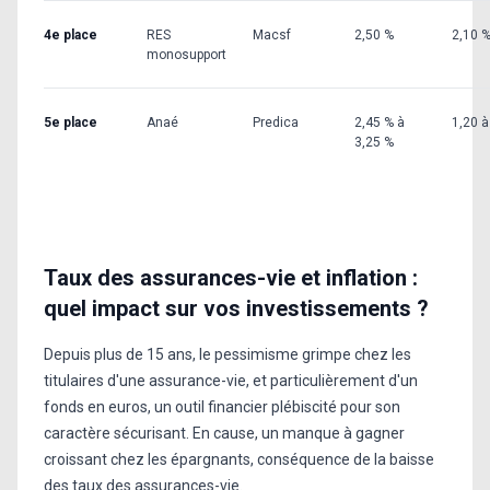
4e place
RES
Macsf
2,50 %
2,10 
monosupport
5e place
Anaé
Predica
2,45 % à
1,20 à
3,25 %
Taux des assurances-vie et inflation :
quel impact sur vos investissements ?
Depuis plus de 15 ans, le pessimisme grimpe chez les
titulaires d'une assurance-vie, et particulièrement d'un
fonds en euros, un outil financier plébiscité pour son
caractère sécurisant. En cause, un manque à gagner
croissant chez les épargnants, conséquence de la baisse
des taux des assurances-vie.